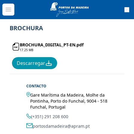
Portos
Open menu
BROCHURA
BROCHURA_DIGITAL_PT-EN.pdf
17.25 MB
Descarregar
CONTACTO
Gare Marítima da Madeira, Molhe da
Pontinha, Porto do Funchal, 9004 - 518
Funchal, Portugal
(+351) 291 208 600
portosdamadeira@apram.pt