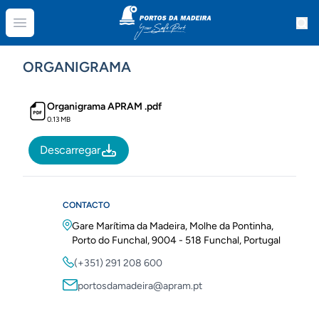
Portos
Open menu
ORGANIGRAMA
Organigrama APRAM .pdf
0.13 MB
Descarregar
CONTACTO
Gare Marítima da Madeira, Molhe da Pontinha,
Porto do Funchal, 9004 - 518 Funchal, Portugal
(+351) 291 208 600
portosdamadeira@apram.pt